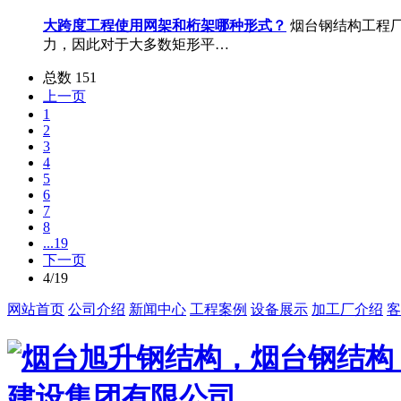
大跨度工程使用网架和桁架哪种形式？
烟台钢结构工程
力，因此对于大多数矩形平…
总数 151
上一页
1
2
3
4
5
6
7
8
...19
下一页
4/19
网站首页
公司介绍
新闻中心
工程案例
设备展示
加工厂介绍
客