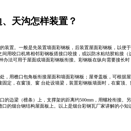
边、天沟怎样装置？
板的装置。一般是先装置墙面彩钢板，后装置屋面彩钢板，以便
之间用咬口机将相邻彩钢板搭接口咬接，或以防水粘结胶粘接（
种办法可用于屋面或墙面彩钢板衔接。彩钢板在纵向需要接长时，
处，用檐口包角板衔接屋面和墙面彩钢板；屋脊盖板，可根据屋面的
接固定，在窗顶、窗 台处设墙梁，装置彩钢板墙面时，在窗顶、
口的边梁（檩条）上，支撑架的距离约500mm，用螺栓衔接。另
檐口的烟台钢结构屋面板上。以上是烟台彩钢瓦厂家讲解的小知