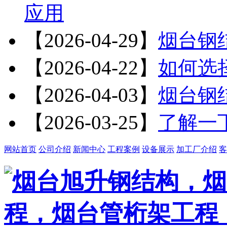
应用
【2026-04-29】
烟台钢
【2026-04-22】
如何选
【2026-04-03】
烟台钢
【2026-03-25】
了解一
网站首页
公司介绍
新闻中心
工程案例
设备展示
加工厂介绍
客