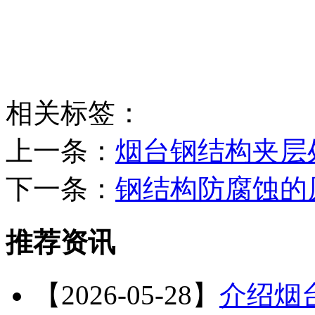
相关标签：
上一条：
烟台钢结构夹层
下一条：
钢结构防腐蚀的
推荐资讯
【2026-05-28】
介绍烟