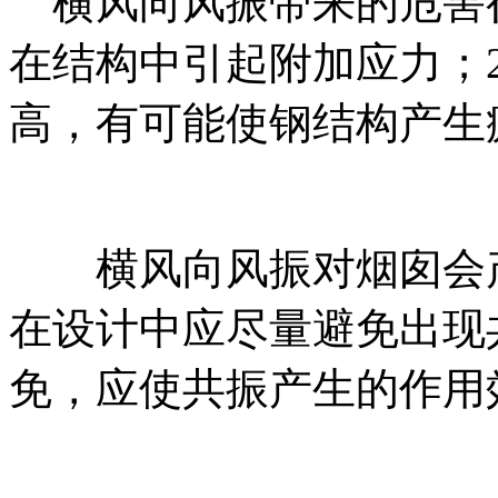
横风向风振带来的危害很
在结构中引起附加应力；
高，有可能使钢结构产生
横风向风振对烟囱会产
在设计中应尽量避免出现
免，应使共振产生的作用