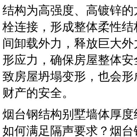
结构为高强度、高镀锌的
栓连接，形成整体柔性结
间卸载外力，释放巨大外
形应力，确保房屋整体安
致房屋坍塌变形，也会形
财产的安全。
烟台钢结构别墅墙体厚度约
如何满足隔声要求？烟台