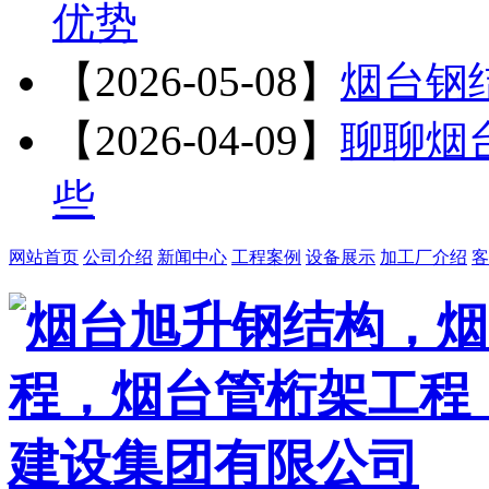
优势
【2026-05-08】
烟台钢
【2026-04-09】
聊聊烟
些
网站首页
公司介绍
新闻中心
工程案例
设备展示
加工厂介绍
客