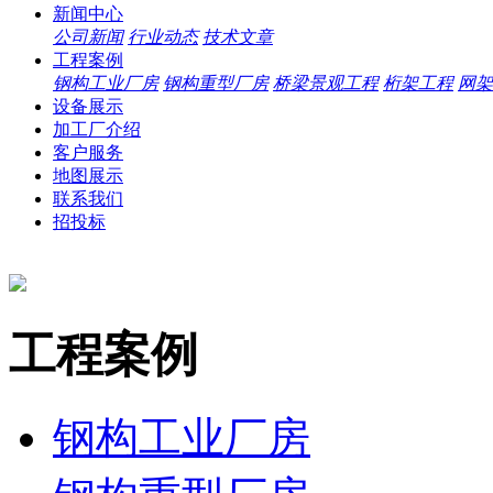
新闻中心
公司新闻
行业动态
技术文章
工程案例
钢构工业厂房
钢构重型厂房
桥梁景观工程
桁架工程
网架
设备展示
加工厂介绍
客户服务
地图展示
联系我们
招投标
工程案例
钢构工业厂房