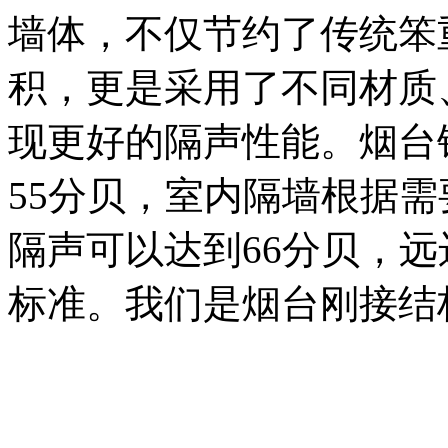
墙体，不仅节约了传统笨
积，更是采用了不同材质
现更好的隔声性能。烟台
55分贝，室内隔墙根据
隔声可以达到66分贝，
标准。我们是烟台刚接结