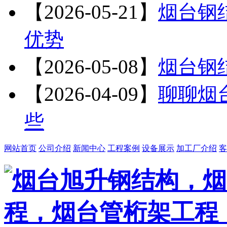
【2026-05-21】
烟台钢
优势
【2026-05-08】
烟台钢
【2026-04-09】
聊聊烟
些
网站首页
公司介绍
新闻中心
工程案例
设备展示
加工厂介绍
客