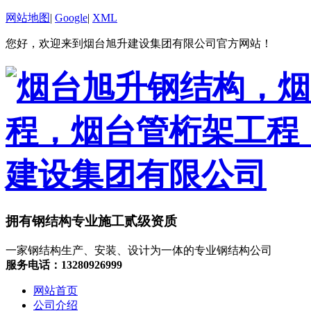
网站地图
|
Google
|
XML
您好，欢迎来到烟台旭升建设集团有限公司官方网站！
拥有钢结构专业施工贰级资质
一家钢结构生产、安装、设计为一体的专业钢结构公司
服务电话：13280926999
网站首页
公司介绍