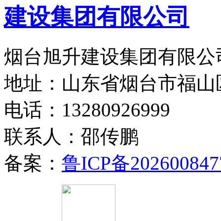
烟台旭升建设集团有限公司
地址：山东省烟台市福山
电话：13280926999
联系人：邵传鹏
备案：
鲁ICP备202600847