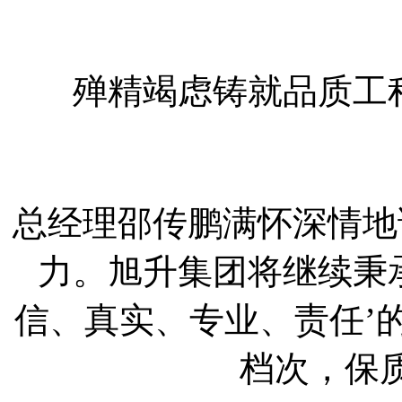
殚精竭虑铸就品质工
总经理邵传鹏满怀深情地
力。旭升集团将继续秉承
信、真实、专业、责任’
档次，保