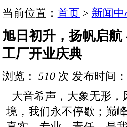
当前位置：
首页
>
新闻中
旭日初升，扬帆启航 
工厂开业庆典
浏览：
510
次
发布时间：20
大音希声，大象无形，
境，我们永不停歇；巅
真实、专业、责任，是