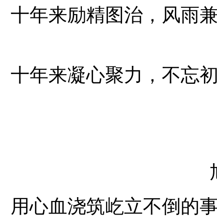
十年来励精图治，风雨
十年来凝心聚力，不忘
用心血浇筑屹立不倒的