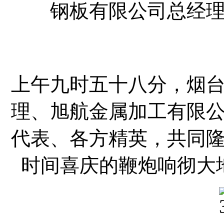
钢板有限公司总经
上午九时五十八分，烟
理、旭航金属加工有限
代表、各方精英，共同
时间喜庆的鞭炮响彻大