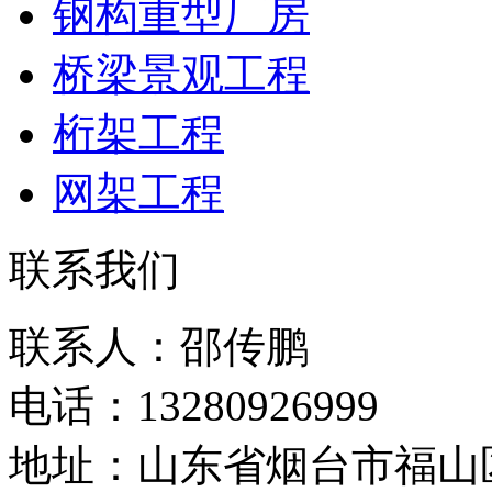
钢构重型厂房
桥梁景观工程
桁架工程
网架工程
联系我们
联系人：邵传鹏
电话：13280926999
地址：山东省烟台市福山