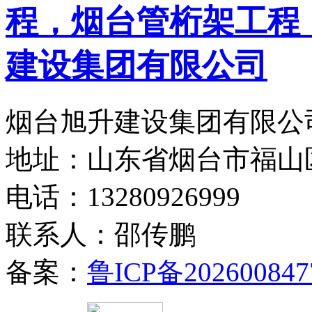
烟台旭升建设集团有限公司
地址：山东省烟台市福山
电话：13280926999
联系人：邵传鹏
备案：
鲁ICP备202600847