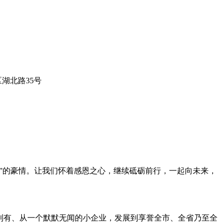
湖北路35号
越”的豪情。让我们怀着感恩之心，继续砥砺前行，一起向未来，
无到有、从一个默默无闻的小企业，发展到享誉全市、全省乃至全