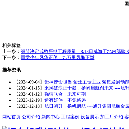
国
相关标签：
上一条：
细节决定成败严抓工程质量—8.18日威海工地内部验
下一条：
同学少年风华正茂，九万里风鹏正举
推荐资讯
【2024-09-04】
聚神使命担当 聚焦主责主业 聚集发展动能
【2024-01-15】
乘风破浪正十载，扬帆启航创未来 ----
【2024-01-12】
强强联合，未来可期
【2023-12-19】
途有好伴，不觉路远
【2023-12-18】
旭日初升，扬帆启航 ----旭升集团旭航
网站首页
公司介绍
新闻中心
工程案例
设备展示
加工厂介绍
客