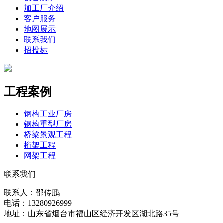
加工厂介绍
客户服务
地图展示
联系我们
招投标
工程案例
钢构工业厂房
钢构重型厂房
桥梁景观工程
桁架工程
网架工程
联系我们
联系人：邵传鹏
电话：13280926999
地址：山东省烟台市福山区经济开发区湖北路35号