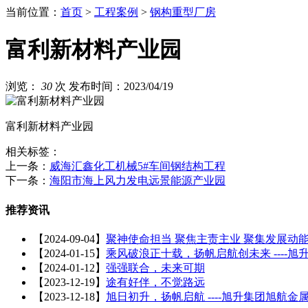
当前位置：
首页
>
工程案例
>
钢构重型厂房
富利新材料产业园
浏览：
30
次
发布时间：2023/04/19
富利新材料产业园
相关标签：
上一条：
威海汇鑫化工机械5#车间钢结构工程
下一条：
海阳市海上风力发电远景能源产业园
推荐资讯
【2024-09-04】
聚神使命担当 聚焦主责主业 聚集发展动能
【2024-01-15】
乘风破浪正十载，扬帆启航创未来 ----
【2024-01-12】
强强联合，未来可期
【2023-12-19】
途有好伴，不觉路远
【2023-12-18】
旭日初升，扬帆启航 ----旭升集团旭航