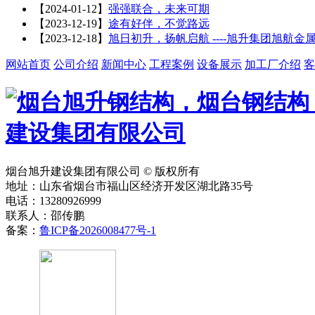
【2024-01-12】
强强联合，未来可期
【2023-12-19】
途有好伴，不觉路远
【2023-12-18】
旭日初升，扬帆启航 ----旭升集团旭航
网站首页
公司介绍
新闻中心
工程案例
设备展示
加工厂介绍
客
烟台旭升建设集团有限公司 © 版权所有
地址：山东省烟台市福山区经济开发区湖北路35号
电话：13280926999
联系人：邵传鹏
备案：
鲁ICP备2026008477号-1