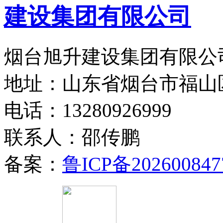
烟台旭升建设集团有限公司
地址：山东省烟台市福山
电话：13280926999
联系人：邵传鹏
备案：
鲁ICP备202600847