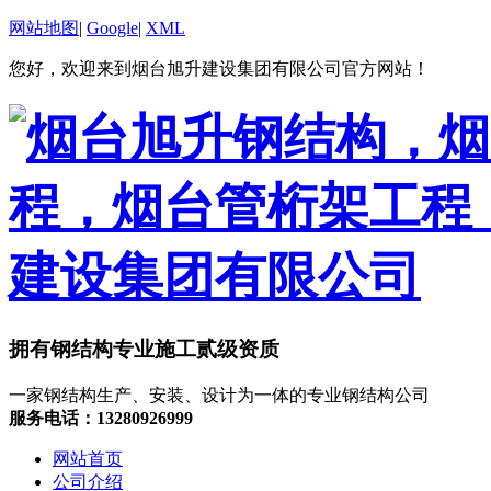
网站地图
|
Google
|
XML
您好，欢迎来到烟台旭升建设集团有限公司官方网站！
拥有钢结构专业施工贰级资质
一家钢结构生产、安装、设计为一体的专业钢结构公司
服务电话：13280926999
网站首页
公司介绍