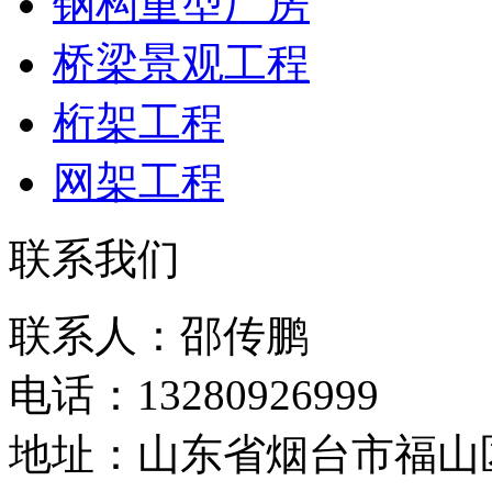
钢构重型厂房
桥梁景观工程
桁架工程
网架工程
联系我们
联系人：邵传鹏
电话：13280926999
地址：山东省烟台市福山